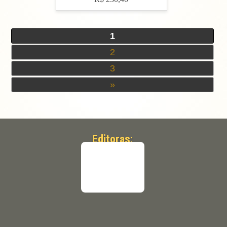
1
2
3
»
Editoras: