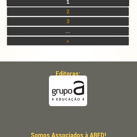
1
2
3
...
»
Editoras:
Somos Associados à ABED!