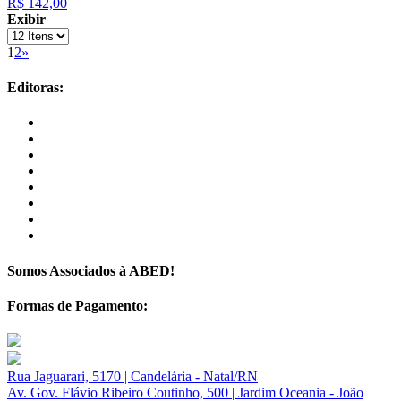
R$ 142,00
Exibir
1
2
»
Editoras:
Somos Associados à ABED!
Formas de Pagamento:
Rua Jaguarari, 5170 | Candelária - Natal/RN
Av. Gov. Flávio Ribeiro Coutinho, 500 | Jardim Oceania - João