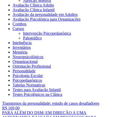
Atenção Seletiva
Avaliação Clínica Adulto
Avaliação Clínica Infantil
Avaliação da personalidade em Adultos
Avaliação Psicológica para Organizações
Combos
Cursos
Intervenção Psicopedagógica
Palográfico
Inteligência
Inventários
Memória
Neuropsicológicos
Organizacional
Orientação Profissional
Personalidade
Psicologia Escolar
Psicopedagógicos
Tabelas Normativas
Testes para Avaliação Infantil
Testes Psicológicos na Clínica
Transtornos da personalidade: estudo de casos desafiadores
R$ 169,00
PARA ALÉM DO DSM: EM DIREÇÃO A UMA