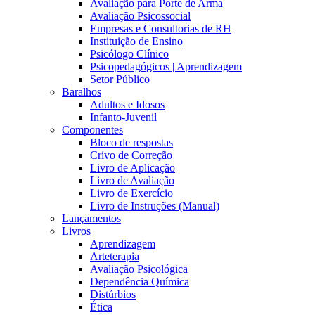
Avaliação para Porte de Arma
Avaliação Psicossocial
Empresas e Consultorias de RH
Instituição de Ensino
Psicólogo Clínico
Psicopedagógicos | Aprendizagem
Setor Público
Baralhos
Adultos e Idosos
Infanto-Juvenil
Componentes
Bloco de respostas
Crivo de Correção
Livro de Aplicação
Livro de Avaliação
Livro de Exercício
Livro de Instruções (Manual)
Lançamentos
Livros
Aprendizagem
Arteterapia
Avaliação Psicológica
Dependência Química
Distúrbios
Ética