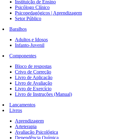
Instituição de Ensino
Psicólogo Clínico
Psicopedagógicos | Aprendizagem
Setor Público
Baralhos
Adultos e Idosos
Infanto-Juvenil
Componentes
Bloco de respostas
Crivo de Correção
Livro de Aplicação
Livro de Avaliação
Livro de Exercício
Livro de Instruções (Manual)
Lançamentos
Livros
Aprendizagem
Arteterapia
Avaliação Psicológica
Dependência Química