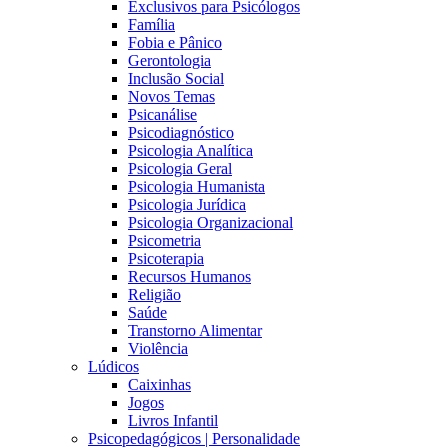
Exclusivos para Psicólogos
Família
Fobia e Pânico
Gerontologia
Inclusão Social
Novos Temas
Psicanálise
Psicodiagnóstico
Psicologia Analítica
Psicologia Geral
Psicologia Humanista
Psicologia Jurídica
Psicologia Organizacional
Psicometria
Psicoterapia
Recursos Humanos
Religião
Saúde
Transtorno Alimentar
Violência
Lúdicos
Caixinhas
Jogos
Livros Infantil
Psicopedagógicos | Personalidade