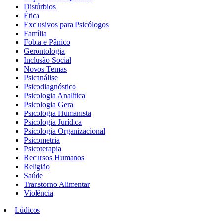
Distúrbios
Ética
Exclusivos para Psicólogos
Família
Fobia e Pânico
Gerontologia
Inclusão Social
Novos Temas
Psicanálise
Psicodiagnóstico
Psicologia Analítica
Psicologia Geral
Psicologia Humanista
Psicologia Jurídica
Psicologia Organizacional
Psicometria
Psicoterapia
Recursos Humanos
Religião
Saúde
Transtorno Alimentar
Violência
Lúdicos